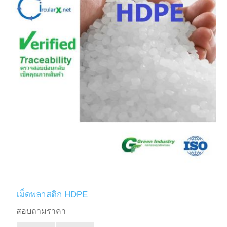
เม็ดพลาสติก HDPE
สอบถามราคา