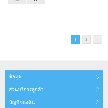
1
2
ข้อมูล
ส่วนบริการลูกค้า
บัญชีของฉัน