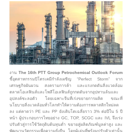
งาน
The 16th PTT Group Petrochemical Outlook Forum
ชี้อุตสาหกรรมปิโตรเคมีกำลังเผชิญ “Perfect Storm” จาก
เศรษฐกิจผันผวน สงครามการค้า และแรงกดดันสิ่งแวดล้อม
ตลาดโอเลฟินส์และโพลีโอเลฟินส์ถูกกดดันจากอุปทานล้นและ
อุปสงค์ชะลอตัว โดยเฉพาะจีนที่เร่งขยายการผลิต ขณะที่
นโยบายสิ่งแวดล้อมทั่วโลกทำให้ความต้องการพลาสติกใหม่ลด
ลง แต่คาดว่า PE และ PP ยังเติบโตเฉลี่ยราว 3% ต่อปีใน 5 ปี
หน้า ผู้ประกอบการไทยอย่าง GC, TOP, SCGC และ IVL จึงเร่ง
ปรับตัวสู่การใช้วัตถุดิบต้นทุนต่ำ ขยายสู่ผลิตภัณฑ์มูลค่าสูง และ
พัฒนานวัตกรรมเพื่อความยั่งยืน โดยผู้เล่นที่พร้อมปรับตัวเท่านั้น