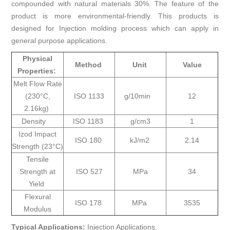
compounded with natural materials 30%. The feature of the
product is more environmental-friendly. This products is
designed for Injection molding process which can apply in
general purpose applications.
Physical
Method
Unit
Value
Properties:
Melt Flow Rate
(230°C,
ISO 1133
g/10min
12
2.16kg)
Density
ISO 1183
g/cm3
1
Izod Impact
ISO 180
kJ/m2
2.14
Strength (23°C)
Tensile
Strength at
ISO 527
MPa
34
Yield
Flexural
ISO 178
MPa
3535
Modulus
Typical Applications:
Injection Applications.