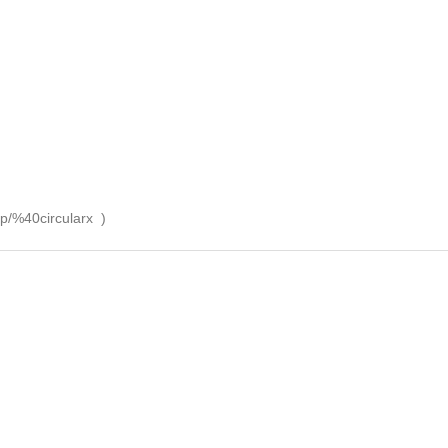
i/p/%40circularx
)